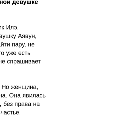
мной девушке
ик Илэ.
вушку Аявун,
йти пару, не
го уже есть
не спрашивает
. Но женщина,
на. Она явилась
, без права на
частье.