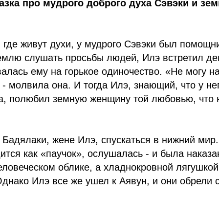
азка про мудрого доброго духа Сэвэки и зе
 где живут духи, у мудрого Сэвэки был помощн
емлю слушать просьбы людей, Илэ встретил де
алась ему на горькое одиночество. «Не могу на
 - молвила она. И тогда Илэ, знающий, что у не
а, полюбил земную женщину той любовью, что 
 Бадялаки, жене Илэ, спускаться в нижний мир
ится как «паучок», ослушалась - и была наказа
еловеческом облике, а хладнокровной лягушкой
Однако Илэ все же ушел к Аявун, и они обрели с