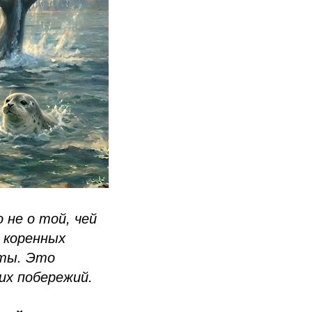
 не о той, чей
х коренных
еты. Это
их побережий.