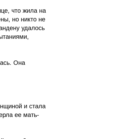
це, что жила на
ны, но никто не
кандену удалось
пытаниями,
ась. Она
енщиной и стала
ерла ее мать-