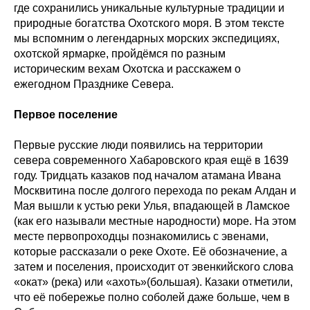
где сохранились уникальные культурные традиции и
природные богатства Охотского моря. В этом тексте
мы вспомним о легендарных морских экспедициях,
охотской ярмарке, пройдёмся по разным
историческим вехам Охотска и расскажем о
ежегодном Празднике Севера.
Первое поселение
Первые русские люди появились на территории
севера современного Хабаровского края ещё в 1639
году. Тридцать казаков под началом атамана Ивана
Москвитина после долгого перехода по рекам Алдан и
Мая вышли к устью реки Улья, впадающей в Ламское
(как его называли местные народности) море. На этом
месте первопроходцы познакомились с эвенами,
которые рассказали о реке Охоте. Её обозначение, а
затем и поселения, происходит от эвенкийского слова
«окат» (река) или «ахоть»(большая). Казаки отметили,
что её побережье полно соболей даже больше, чем в