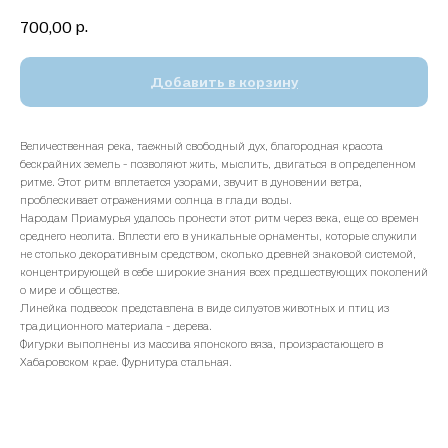
р.
700,00
Добавить в корзину
Величественная река, таежный свободный дух, благородная красота
бескрайних земель - позволяют жить, мыслить, двигаться в определенном
ритме. Этот ритм вплетается узорами, звучит в дуновении ветра,
проблескивает отражениями солнца в глади воды.
Народам Приамурья удалось пронести этот ритм через века, еще со времен
среднего неолита. Вплести его в уникальные орнаменты, которые служили
не столько декоративным средством, сколько древней знаковой системой,
концентрирующей в себе широкие знания всех предшествующих поколений
о мире и обществе.
Линейка подвесок представлена в виде силуэтов животных и птиц из
традиционного материала - дерева.
Фигурки выполнены из массива японского вяза, произрастающего в
Хабаровском крае. Фурнитура стальная.