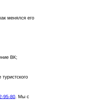
как менялся его
ение ВК;
 туристского
2-95-80
. Мы с