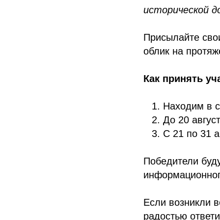
исторической д
Присылайте свои
облик на протяж
Как принять уч
Находим в с
До 20 авгус
С 21 по 31 
Победители буду
информационного
Если возникли в
радостью ответи