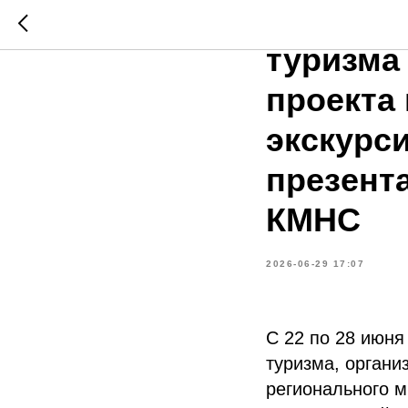
В рамка
туризма
проекта
экскурси
презент
КМНС
2026-06-29 17:07
С 22 по 28 июня
туризма, орган
регионального м