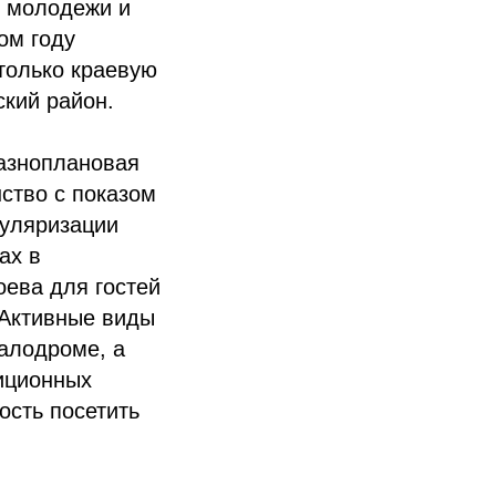
и молодежи и
ом году
только краевую
ский район.
разноплановая
ство с показом
пуляризации
ах в
оева для гостей
 Активные виды
алодроме, а
иционных
ость посетить