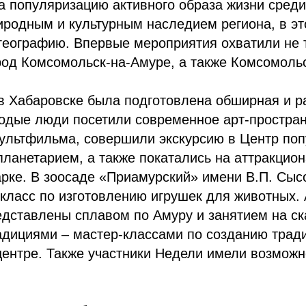
а популяризацию активного образа жизни сред
иродным и культурным наследием региона, в эт
географию. Впервые мероприятия охватили не 
ород Комсомольск-на-Амуре, а также Комсомоль
 в Хабаровске была подготовлена обширная и 
одые люди посетили современное арт-простран
мультфильма, совершили экскурсию в Центр по
планетарием, а также покатались на аттракцион
рке. В зоосаде «Приамурский» имени В.П. Сыс
класс по изготовлению игрушек для животных.
дставлены сплавом по Амуру и занятием на ск
радициями – мастер-классами по созданию трад
центре. Также участники Недели имели возможн