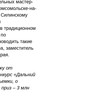
ельных мастер-
Комсомольске-на-
у Силинскому
м
 в традиционном
 по
роводить такие
на, заместитель
рая.
жу от
онкурс «Дальний
ъемки, о
 приз – 3 млн