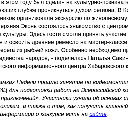
 в этом году был сделан на культурно-познават
яющих глубже проникнуться духом региона. В 
тников организовали экскурсию по живописном
 Верхняя Эконь состоялось знакомство с центро
 культуры. Здесь гости смогли принять участие
 и освоить древнее ремесло на мастер-классе
ерега из рыбьей кожи. Особенно необходимо п
 единства народов, - поделилась Наталья Сави
тского информационного центра Хабаровского к
рамках Недели прошло занятие по видеомонта
ИЦ для подготовки работ на Всероссийский к
приключений». Участники узнали об основах с
оликам, а также о том, как получить главный
 информации о конкурсе есть на
сайте
.