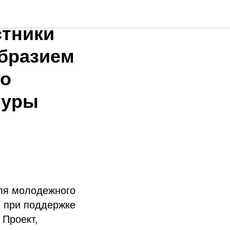
ежного
стники
образием
до
туры
еля молодежного
 при поддержке
 Проект,