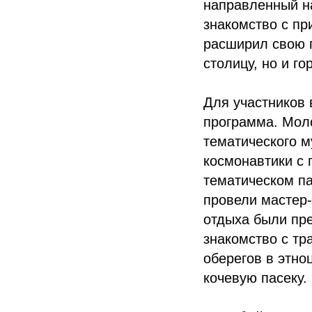
направленный н
знакомство с пр
расширил свою 
столицу, но и г
Для участников
программа. Мол
тематического 
космонавтики с 
тематическом па
провели мастер-
отдыха были пре
знакомство с т
оберегов в этно
кочевую пасеку.