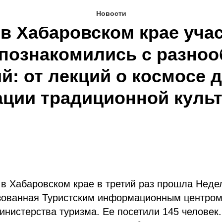
х третьей Недели молод
Новости
 в Хабаровском крае уча
 познакомились с разно
й: от лекций о космосе 
ации традиционной куль
 в Хабаровском крае в третий раз прошла Нед
изованная Туристским информационным центром
инистерства туризма. Ее посетили 145 человек.