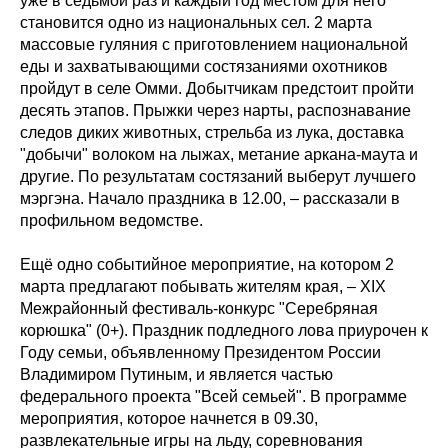
уже в седьмой раз и каждый год местом для него
становится одно из национальных сел. 2 марта
массовые гуляния с приготовлением национальной
еды и захватывающими состязаниями охотников
пройдут в селе Омми. Добытчикам предстоит пройти
десять этапов. Прыжки через нарты, распознавание
следов диких животных, стрельба из лука, доставка
"добычи" волоком на лыжах, метание аркана-маута и
другие. По результатам состязаний выберут лучшего
мэргэна. Начало праздника в 12.00, – рассказали в
профильном ведомстве.
Ещё одно событийное мероприятие, на котором 2
марта предлагают побывать жителям края, – XIX
Межрайонный фестиваль-конкурс "Серебряная
корюшка" (0+). Праздник подледного лова приурочен к
Году семьи, объявленному Президентом России
Владимиром Путиным, и является частью
федерального проекта "Всей семьей". В программе
мероприятия, которое начнется в 09.30,
развлекательные игры на льду, соревнования