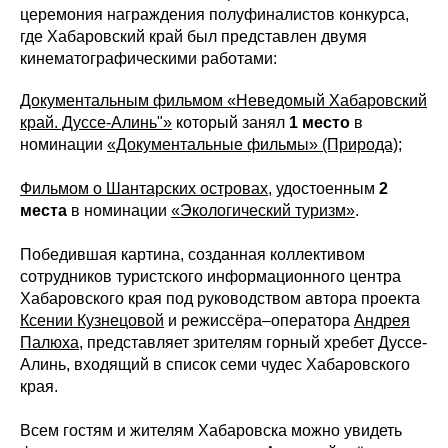
церемония награждения полуфиналистов конкурса,
где Хабаровский край был представлен двумя
кинематографическими работами:
Документальным фильмом «Неведомый Хабаровский
край. Дуссе-Алинь"»
который занял
1 место
в
номинации
«Документальные фильмы» (Природа)
;
Фильмом о Шантарских островах
, удостоенным
2
места
в номинации
«Экологический туризм»
.
Победившая картина, созданная коллективом
сотрудников туристского информационного центра
Хабаровского края под руководством автора проекта
Ксении Кузнецовой
и режиссёра–оператора
Андрея
Палюха
, представляет зрителям горный хребет Дуссе-
Алинь, входящий в список семи чудес Хабаровского
края.
Всем гостям и жителям Хабаровска можно увидеть