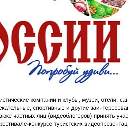
стические компании и клубы, музеи, отели, са
екательные, спортивные и другие заинтересов
также частных лиц (видеоблогеров) принять учас
фестивале-конкурсе туристских видеопрезента