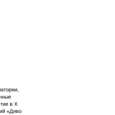
натории,
анные
тие в X
ций «Диво