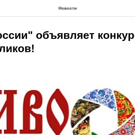
Новости
оссии" объявляет конкур
ликов!