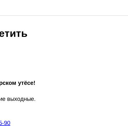
етить
рском утёсе!
ие выходные.
5-90