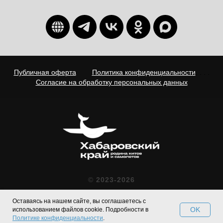
Публичная оферта
. . . .
Политика конфиденциальности
. . . .
Согласие на обработку персональных данных
©
2023-2026
Туристский информационный
Оставаясь на нашем сайте, вы соглашаетесь с
центр Хабаровского края
OK
использованием файлов cookie. Подробности в
Политике конфиденциальности
.
На главную
Места
О крае
Контакты