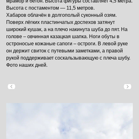
мрамор и бетон. Высота фигуры составляет 4,5 метра.
Высота с постаментом — 11,5 метров.
Хабаров облачён в долгополый суконный озям.
Поверх лёгких пластинчатых доспехов затянут
широкий кушак, а на плечо накинута шуба до пят. На
голове – овчинная казацкая шапка. Ноги обуты в
остроносые кожаные сапоги – остроги. В левой руке
он держит свиток с путевыми заметками, а правой
рукой поддерживает соскальзывающую с плеча шубу.
Фото наших дней.