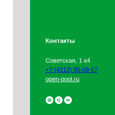
Контакты
​Советская, 1 к4
ая
+7 (4212) 95-09-57
 у
open-pool.ru
的旅