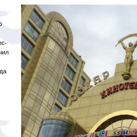
р
ес-
чил
ода