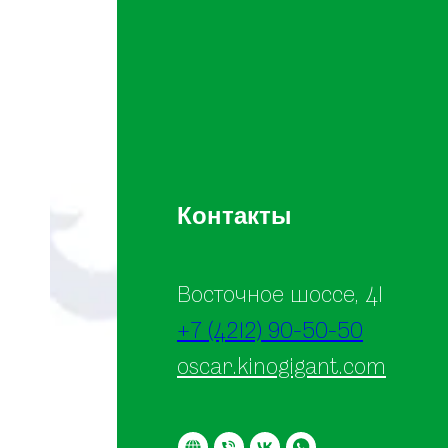
Контакты
ая
 у
Восточное шоссе, 41
+7 (4212) 90-50-50
的旅
oscar.kinogigant.com