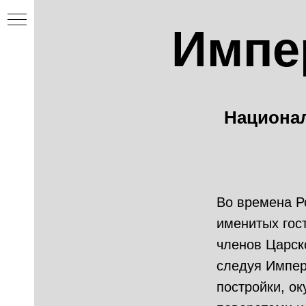
Импе
Национа
ция
Во времена Р
именитых гос
членов Царск
следуя Импер
ости
постройки, о