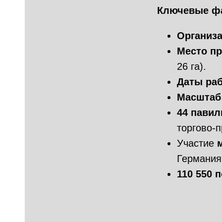
Ключевые фа
Организа
Место пр
26 га).
Даты ра
Масштаб
44 павил
торгово-
Участие
Германия,
110 550 