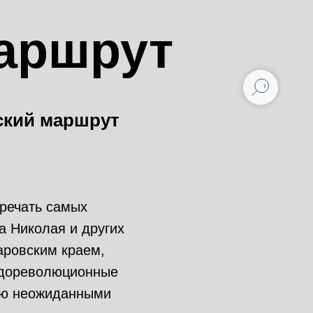
аршрут
ский маршрут
речать самых
а Николая и других
аровским краем,
 дореволюционные
ную неожиданными