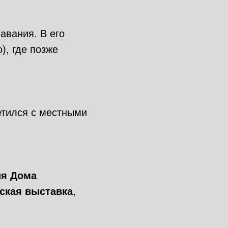
авания. В его
), где позже
етился с местными
ия Дома
ская выставка
,