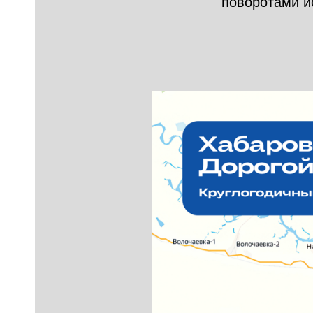
поворотами и
ы
м
одов