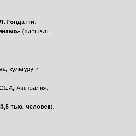
Л. Гондатти
.
инамо»
(площадь
а, культуру и
 США, Австралия,
53,5 тыс. человек
).