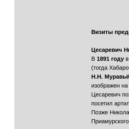
Визиты пред
ЕМ
Цесаревич Н
В
1891 году
в
(тогда Хабаро
Н.Н. Муравь
изображен на
Цесаревич по
посетил арти
Позже Никола
Приамурского