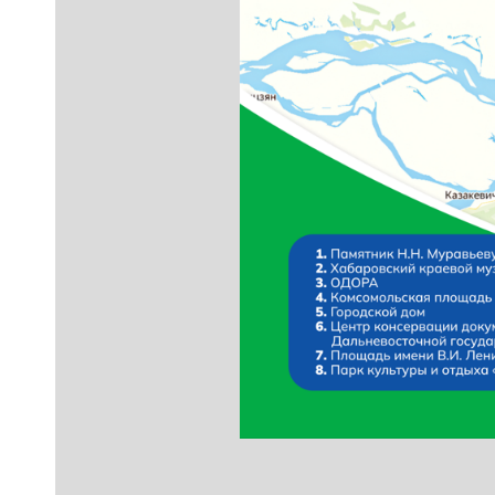
ая
 у
的旅