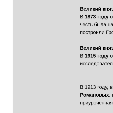
Великий кня
В
1873 году
о
честь была н
построили Гр
Великий кня
В
1915 году
о
исследовател
В 1913 году,
Романовых
,
приуроченная