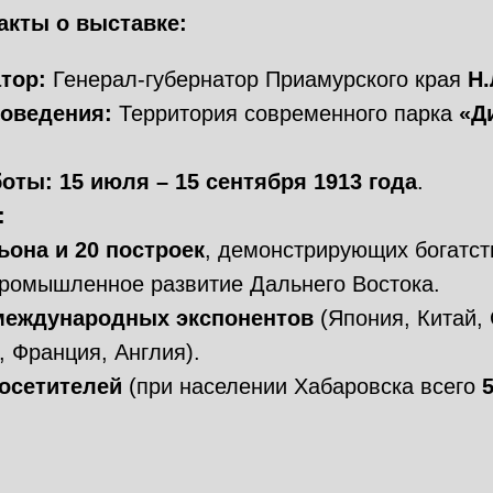
кты о выставке:
тор:
Генерал-губернатор Приамурского края
Н.
оведения:
Территория современного парка
«Д
боты:
15 июля – 15 сентября 1913 года
.
:
ьона и 20 построек
, демонстрирующих богатств
промышленное развитие Дальнего Востока.
международных экспонентов
(Япония, Китай,
 Франция, Англия).
посетителей
(при населении Хабаровска всего