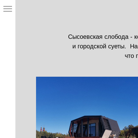
Сысоевская слобода - 
и городской суеты. На
что 
ция
ости