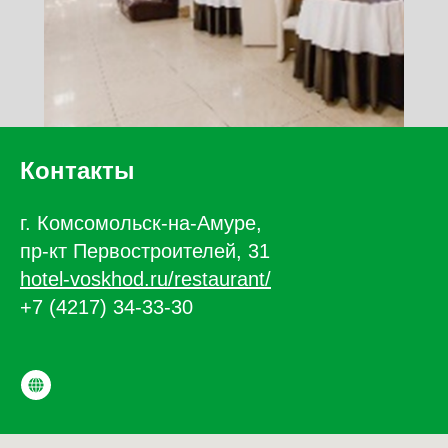
Контакты
г. Комсомольск-на-Амуре,
пр-кт Первостроителей, 31
hotel-voskhod.ru/restaurant/
+7 (4217) 34-33-30